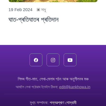
19 Feb 2024
▣
সাধু
ঘাত-প্ৰতিঘাতৰ প্ৰতিদান
শিশুৰ গীত-মাত, লেখা-মেলাৰ পঠন আৰু অনুশীলনৰ মঞ্চ
আমালৈ লেখা পঠোৱাৰ ইমেইল ঠিকনা:
edit@kankhowa.in
মুখ্য সম্পাদক:
পল্লৱপ্ৰাণ গোস্বামী