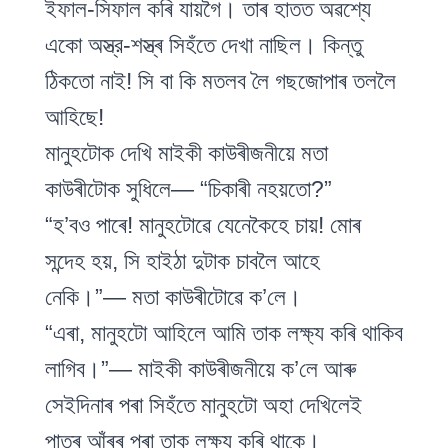
ইফাল-সিফাল কৰি যায়গৈ। তাৰ হাতত অৱশ্যে
একো অস্ত্র-শস্ত্ৰ সিহঁতে দেখা নাছিল। কিন্তু
ঠিকতো নাই! সি বা কি মতলব লৈ গছজোপাৰ তললৈ
আহিছে!
মানুহটোক দেখি মাইকী কাউৰীজনীয়ে মতা
কাউৰীটোক সুধিলে— “চিকাৰী নহয়তো?”
“হ’বও পাৰে! মানুহটোৱে যেনেকৈহে চায়! মোৰ
সন্দেহ হয়, সি হাইঠা দুটাক চাবলৈ আহে
নেকি।”— মতা কাউৰীটোৱে ক’লে।
“এৰা, মানুহটো আহিলে আমি তাক লক্ষ্য কৰি থাকিব
লাগিব।”— মাইকী কাউৰীজনীয়ে ক’লে আৰু
সেইদিনাৰ পৰা সিহঁতে মানুহটো অহা দেখিলেই
পাতৰ আঁৰৰ পৰা তাক লক্ষ্য কৰি থাকে।