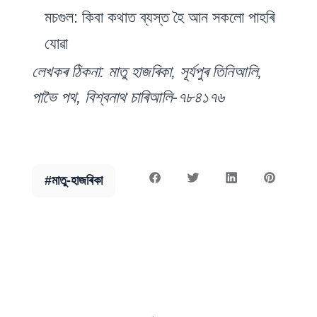
মচগুল: কিবা কথাত ব্যস্ত হৈ আন সকলো পাহৰি
যোৱা
লেখকৰ ঠিকনা: মাতু হাজৰিকা, সূৰ্যপুৰ তিনিআলি,
পাভৈ পথ, বিশ্বনাথ চাৰিআলি-৭৮৪১৭৬
#
মাতু-হাজৰিকা