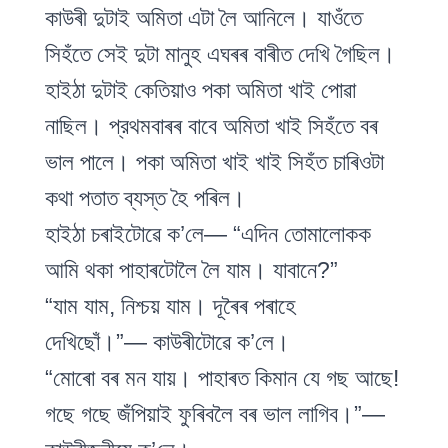
কাউৰী দুটাই অমিতা এটা লৈ আনিলে। যাওঁতে
সিহঁতে সেই দুটা মানুহ এঘৰৰ বাৰীত দেখি গৈছিল।
হাইঠা দুটাই কেতিয়াও পকা অমিতা খাই পোৱা
নাছিল। প্রথমবাৰৰ বাবে অমিতা খাই সিহঁতে বৰ
ভাল পালে। পকা অমিতা খাই খাই সিহঁত চাৰিওটা
কথা পতাত ব্যস্ত হৈ পৰিল।
হাইঠা চৰাইটোৱে ক’লে— “এদিন তোমালোকক
আমি থকা পাহাৰটোলৈ লৈ যাম। যাবানে?”
“যাম যাম, নিশ্চয় যাম। দূৰৈৰ পৰাহে
দেখিছোঁ।”— কাউৰীটোৱে ক’লে।
“মোৰো বৰ মন যায়। পাহাৰত কিমান যে গছ আছে!
গছে গছে জঁপিয়াই ফুৰিবলৈ বৰ ভাল লাগিব।”—