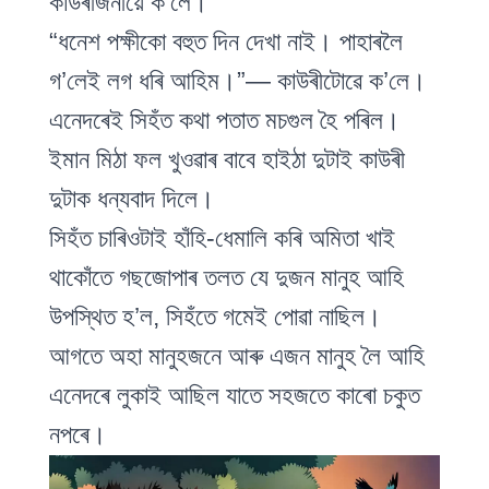
কাউৰীজনীয়ে ক’লে।
“ধনেশ পক্ষীকো বহুত দিন দেখা নাই। পাহাৰলৈ
গ’লেই লগ ধৰি আহিম।”— কাউৰীটোৱে ক’লে।
এনেদৰেই সিহঁত কথা পতাত মচগুল হৈ পৰিল।
ইমান মিঠা ফল খুওৱাৰ বাবে হাইঠা দুটাই কাউৰী
দুটাক ধন্যবাদ দিলে।
সিহঁত চাৰিওটাই হাঁহি-ধেমালি কৰি অমিতা খাই
থাকোঁতে গছজোপাৰ তলত যে দুজন মানুহ আহি
উপস্থিত হ’ল, সিহঁতে গমেই পোৱা নাছিল।
আগতে অহা মানুহজনে আৰু এজন মানুহ লৈ আহি
এনেদৰে লুকাই আছিল যাতে সহজতে কাৰো চকুত
নপৰে।