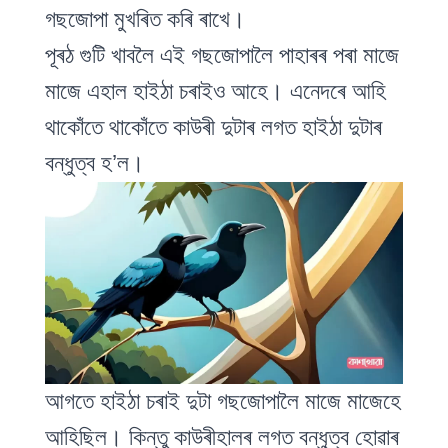
গছজোপা মুখৰিত কৰি ৰাখে।
পূৰঠ গুটি খাবলৈ এই গছজোপালৈ পাহাৰৰ পৰা মাজে
মাজে এহাল হাইঠা চৰাইও আহে। এনেদৰে আহি
থাকোঁতে থাকোঁতে কাউৰী দুটাৰ লগত হাইঠা দুটাৰ
বন্ধুত্ব হ’ল।
আগতে হাইঠা চৰাই দুটা গছজোপালৈ মাজে মাজেহে
আহিছিল। কিন্তু কাউৰীহালৰ লগত বন্ধুত্ব হোৱাৰ