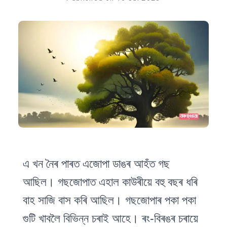
এ
খন নৈৰ পাৰত এজোপা ডাঙৰ আহঁত গছ
আছিল। গছজোপাত এহাল কাউৰীয়ে বহু বছৰ ধৰি
বাহ সাজি বাস কৰি আছিল। গছজোপাৰ পকা পকা
গুটি খাবলৈ বিভিন্ন চৰাই আহে। ৰং-বিৰঙৰ চৰায়ে