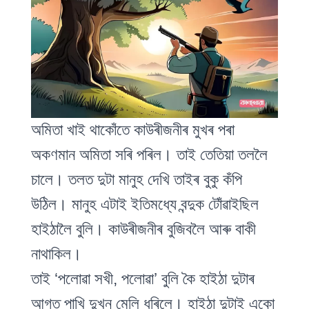
অমিতা খাই থাকোঁতে কাউৰীজনীৰ মুখৰ পৰা
অকণমান অমিতা সৰি পৰিল। তাই তেতিয়া তললৈ
চালে। তলত দুটা মানুহ দেখি তাইৰ বুকু কঁপি
উঠিল। মানুহ এটাই ইতিমধ্যে বন্দুক টোঁৱাইছিল
হাইঠালৈ বুলি। কাউৰীজনীৰ বুজিবলৈ আৰু বাকী
নাথাকিল।
তাই ‘পলোৱা সখী, পলোৱা’ বুলি কৈ হাইঠা দুটাৰ
আগত পাখি দুখন মেলি ধৰিলে। হাইঠা দুটাই একো