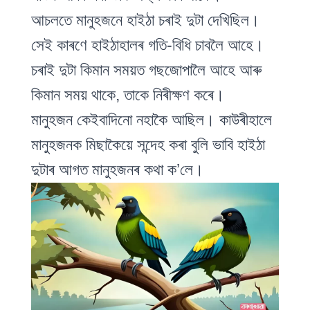
আচলতে মানুহজনে হাইঠা চৰাই দুটা দেখিছিল।
সেই কাৰণে হাইঠাহালৰ গতি-বিধি চাবলৈ আহে।
চৰাই দুটা কিমান সময়ত গছজোপালৈ আহে আৰু
কিমান সময় থাকে, তাকে নিৰীক্ষণ কৰে।
মানুহজন কেইবাদিনো নহাকৈ আছিল। কাউৰীহালে
মানুহজনক মিছাকৈয়ে সন্দেহ কৰা বুলি ভাবি হাইঠা
দুটাৰ আগত মানুহজনৰ কথা ক’লে।