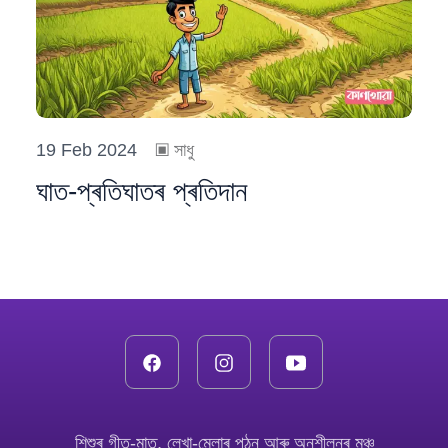
19 Feb 2024
▣
সাধু
ঘাত-প্ৰতিঘাতৰ প্ৰতিদান
শিশুৰ গীত-মাত, লেখা-মেলাৰ পঠন আৰু অনুশীলনৰ মঞ্চ