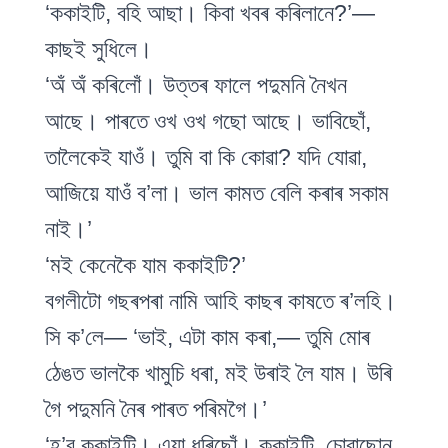
‘ককাইটি, বহি আছা। কিবা খবৰ কৰিলানে?’—
কাছই সুধিলে।
‘অঁ অঁ কৰিলোঁ। উত্তৰ ফালে পদুমনি নৈখন
আছে। পাৰতে ওখ ওখ গছো আছে। ভাবিছোঁ,
তালৈকেই যাওঁ। তুমি বা কি কোৱা? যদি যোৱা,
আজিয়ে যাওঁ ব’লা। ভাল কামত বেলি কৰাৰ সকাম
নাই।’
‘মই কেনেকৈ যাম ককাইটি?’
বগলীটো গছৰপৰা নামি আহি কাছৰ কাষতে ৰ’লহি।
সি ক’লে— ‘ভাই, এটা কাম কৰা,— তুমি মোৰ
ঠেঙত ভালকৈ খামুচি ধৰা, মই উৰাই লৈ যাম। উৰি
গৈ পদুমনি নৈৰ পাৰত পৰিমগৈ।’
‘হ’ব ককাইটি। এয়া ধৰিছোঁ। ককাইটি, চোৱাছোন