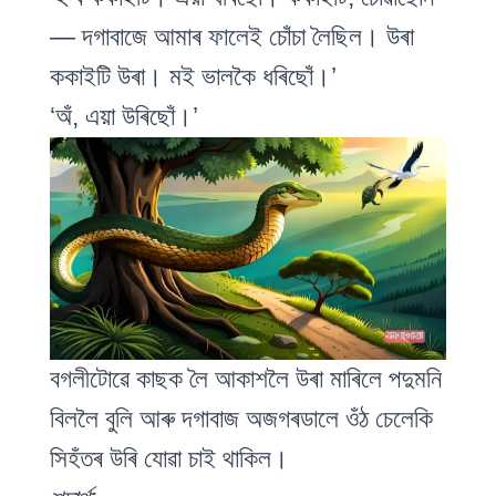
— দগাবাজে আমাৰ ফালেই চোঁচা লৈছিল। উৰা
ককাইটি উৰা। মই ভালকৈ ধৰিছোঁ।’
‘অঁ, এয়া উৰিছোঁ।’
বগলীটোৱে কাছক লৈ আকাশলৈ উৰা মাৰিলে পদুমনি
বিললৈ বুলি আৰু দগাবাজ অজগৰডালে ওঁঠ চেলেকি
সিহঁতৰ উৰি যোৱা চাই থাকিল।