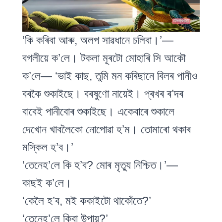
‘কি কৰিবা আৰু, অলপ সাৱধানে চলিবা।’—
বগলীয়ে ক’লে। টকলা মূৰটো মোহাৰি সি আকৌ
ক’লে— ‘ভাই কাছ, তুমি মন কৰিছানে বিলৰ পানীও
বৰকৈ শুকাইছে। বৰষুণো নায়েই। প্ৰখৰ ৰ’দৰ
বাবেই পানীবোৰ শুকাইছে। একেবাৰে শুকালে
দেখোন খাবলৈকো নোপোৱা হ’ম। তোমাৰো থকাৰ
মস্কিল হ’ব।’
‘তেনেহ’লে কি হ’ব? মোৰ মৃত্যু নিশ্চিত।’—
কাছই ক’লে।
‘কেলৈ হ’ব, মই ককাইটো থাকোঁতে?’
‘তেনেহ’লে কিবা উপায়?’