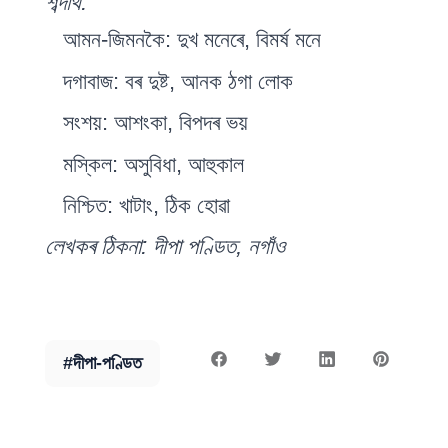
শব্দাৰ্থ:
আমন-জিমনকৈ: দুখ মনেৰে, বিমৰ্ষ মনে
দগাবাজ: বৰ দুষ্ট, আনক ঠগা লোক
সংশয়: আশংকা, বিপদৰ ভয়
মস্কিল: অসুবিধা, আহুকাল
নিশ্চিত: খাটাং, ঠিক হোৱা
লেখকৰ ঠিকনা: দীপা পণ্ডিত, নগাঁও
#
দীপা-পণ্ডিত