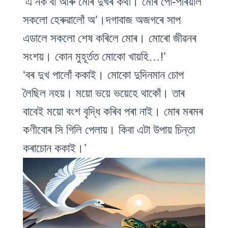
‘এ নক’বা আৰু মোৰ দুখৰ কথা। মোৰ পো-পৰিয়াল
সকলো হেৰুৱালোঁ অ’।দগাবাজ অজগৰে সাপ
এডালে সকলো শেষ কৰিলে মোৰ। মোৰো জীৱনৰ
সংশয়। কোন মুহূৰ্তত মোকো খায়হি…!’
‘বৰ দুখ পালোঁ ককাই। মোকো দুদিনমান চোপ
লৈছিল নহয়। ময়ো ভয়ে ভয়েহে থাকোঁ। তাৰ
বাবেই ময়ো বংশ বৃদ্ধি কৰিব পৰা নাই। মোৰ মৰমৰ
কণীবোৰ সি গিলি পেলায়। কিবা এটা উপায় চিন্তা
কৰাচোন ককাই।’