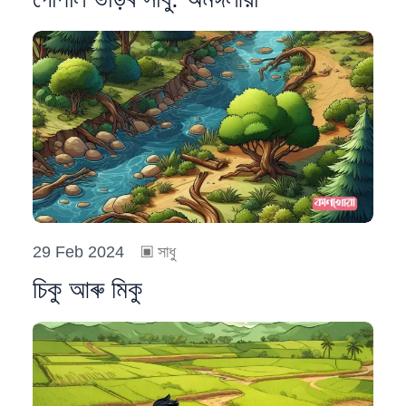
29 Feb 2024
▣
সাধু
চিকু আৰু মিকু