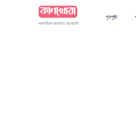
গৃহপৃষ্ঠা
অকণিহঁতৰ অনলাইন আলোচনী