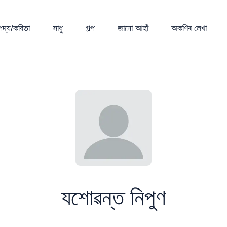
পদ্য/কবিতা
সাধু
গল্প
জানো আহাঁ
অকণিৰ লেখা
যশোৱন্ত নিপুণ