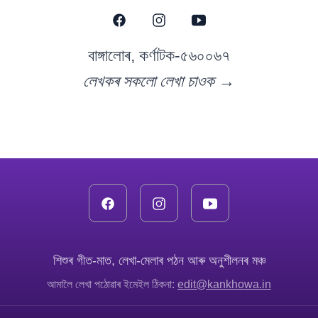
বাঙ্গালোৰ, কৰ্ণাটক-৫৬০০৬৭
লেখকৰ সকলো লেখা চাওক →
শিশুৰ গীত-মাত, লেখা-মেলাৰ পঠন আৰু অনুশীলনৰ মঞ্চ
আমালৈ লেখা পঠোৱাৰ ইমেইল ঠিকনা:
edit@kankhowa.in