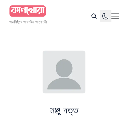
অকণিহঁতৰ অনলাইন আলোচনী
মঞ্জু দত্ত