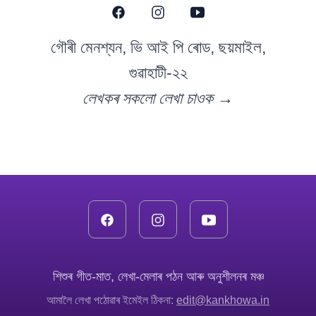
গৌৰী মেনশ্যন, ভি আই পি ৰোড, ছয়মাইল,
গুৱাহাটী-২২
লেখকৰ সকলো লেখা চাওক →
শিশুৰ গীত-মাত, লেখা-মেলাৰ পঠন আৰু অনুশীলনৰ মঞ্চ
আমালৈ লেখা পঠোৱাৰ ইমেইল ঠিকনা:
edit@kankhowa.in