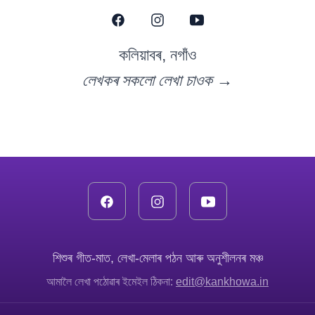
কলিয়াবৰ, নগাঁও
লেখকৰ সকলো লেখা চাওক →
শিশুৰ গীত-মাত, লেখা-মেলাৰ পঠন আৰু অনুশীলনৰ মঞ্চ
আমালৈ লেখা পঠোৱাৰ ইমেইল ঠিকনা:
edit@kankhowa.in