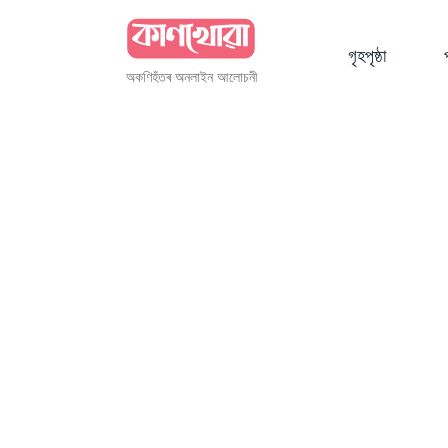
গৃহপৃষ্ঠা
অকণিহঁতৰ অনলাইন আলোচনী